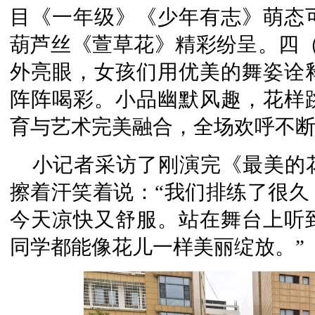
目《一年级》《少年有志》萌态
葫芦丝《萱草花》精彩纷呈。四（
外亮眼，女孩们用优美的舞姿诠
阵阵喝彩。小品幽默风趣，花样
育与艺术完美融合，全场欢呼不
小记者采访了刚演完《最美的
擦着汗笑着说：“我们排练了很久
今天凉快又舒服。站在舞台上听
同学都能像花儿一样美丽绽放。”