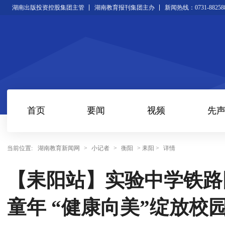
湖南出版投资控股集团主管
湖南教育报刊集团主办
新闻热线：0731-88258
首页
要闻
视频
先
当前位置:
湖南教育新闻网
>
小记者
>
衡阳
> 耒阳 >
详情
【耒阳站】实验中学铁路
童年 “健康向美”绽放校