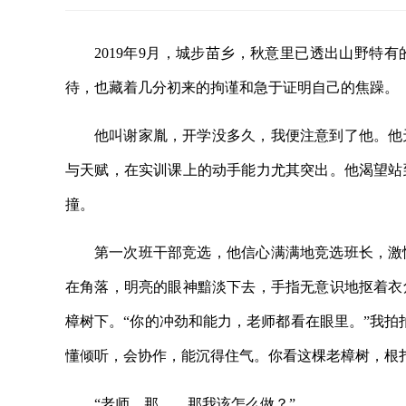
2019年9月，城步苗乡，秋意里已透出山野特
待，也藏着几分初来的拘谨和急于证明自己的焦躁。
他叫谢家胤，开学没多久，我便注意到了他。他
与天赋，在实训课上的动手能力尤其突出。他渴望站
撞。
第一次班干部竞选，他信心满满地竞选班长，激
在角落，明亮的眼神黯淡下去，手指无意识地抠着衣
樟树下。“你的冲劲和能力，老师都看在眼里。”我拍
懂倾听，会协作，能沉得住气。你看这棵老樟树，根
“老师，那……那我该怎么做？”