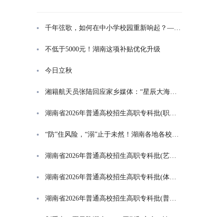
千年弦歌，如何在中小学校园重新响起？——湖南首届中小学书院制建设研讨会观察
不低于5000元！湖南这项补贴优化升级
今日立秋
湘籍航天员张陆回应家乡媒体：“星辰大海是一群人的长征”
湖南省2026年普通高校招生高职专科批(职高对口类)第一次投档分数线
“防”住风险，“溺”止于未然！湖南各地各校打响防溺水“保卫战”
湖南省2026年普通高校招生高职专科批(艺术类)第一次投档分数线
湖南省2026年普通高校招生高职专科批(体育类)第一次投档分数线
湖南省2026年普通高校招生高职专科批(普通类)第一次投档分数线