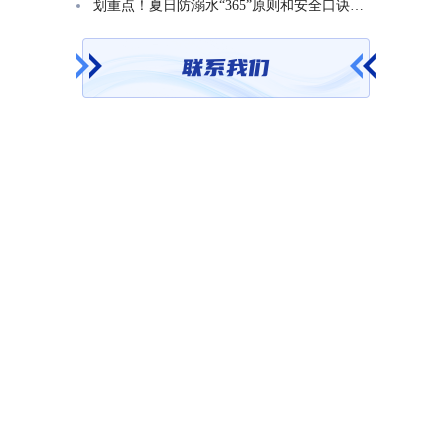
划重点！夏日防溺水“365”原则和安全口诀一起学