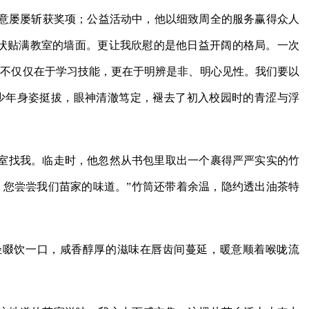
意屡屡斩获奖项；公益活动中，他以细致周全的服务赢得众人
奖状贴满教室的墙面。更让我欣慰的是他日益开阔的格局。一次
，不仅仅在于学习技能，更在于明辨是非、明心见性。我们要以
少年身姿挺拔，眼神清澈笃定，褪去了初入校园时的青涩与浮
室找我。临走时，他忽然从书包里取出一个裹得严严实实的竹
。您尝尝我们苗家的味道。”竹筒还带着余温，隐约透出油茶特
轻啜饮一口，咸香醇厚的滋味在唇齿间蔓延，暖意顺着喉咙流