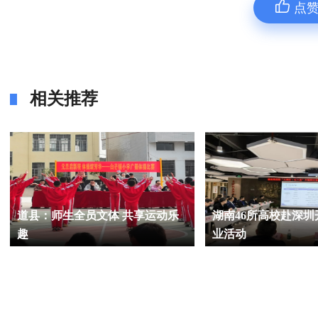
点
相关推荐
道县：师生全员文体 共享运动乐
湖南46所高校赴深
趣
业活动