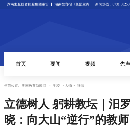
湖南出版投资控股集团主管
湖南教育报刊集团主办
新闻热线：0731-88258
首页
要闻
视频
先
当前位置:
湖南教育新闻网
>
学校
> 人物 >
详情
立德树人 躬耕教坛｜汨
晓：向大山“逆行”的教师