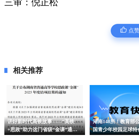
三审：倪正松
点
相关推荐
讲好新时代高铁故事——“高铁
湖南148所！教育部公
+思政”助力这门省级“金课”通过
国青少年校园足球特
验收
果