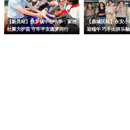
【新晃站】扶罗镇中心小学：家校
【鼎城区站】永安小
社聚力护苗 守牢平安圆梦同行
迎端午 巧手比拼乐融