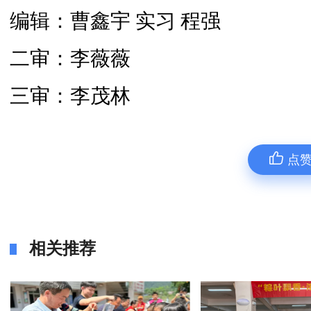
编辑：曹鑫宇 实习 程强
二审：李薇薇
三审：李茂林
点
相关推荐