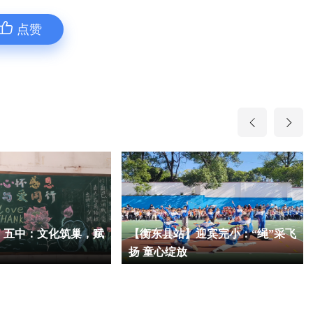
点赞
】五中：文化筑巢，赋
【衡东县站】迎宾完小：“绳”采飞
扬 童心绽放