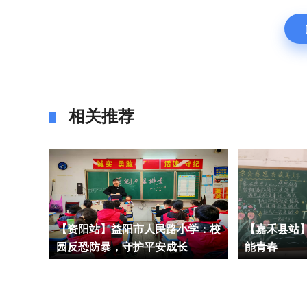
相关推荐
学：把
【资阳站】益阳市人民路小学：校
【嘉禾县站
园反恐防暴，守护平安成长
能青春