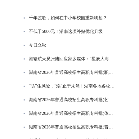
千年弦歌，如何在中小学校园重新响起？——湖南首届中小学书院制建设研讨会观察
不低于5000元！湖南这项补贴优化升级
今日立秋
湘籍航天员张陆回应家乡媒体：“星辰大海是一群人的长征”
湖南省2026年普通高校招生高职专科批(职高对口类)第一次投档分数线
“防”住风险，“溺”止于未然！湖南各地各校打响防溺水“保卫战”
湖南省2026年普通高校招生高职专科批(艺术类)第一次投档分数线
湖南省2026年普通高校招生高职专科批(体育类)第一次投档分数线
湖南省2026年普通高校招生高职专科批(普通类)第一次投档分数线