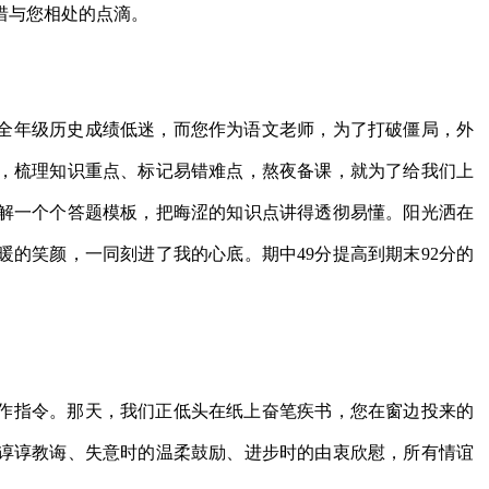
惜与您相处的点滴。
全年级历史成绩低迷，而您作为语文老师，为了打破僵局，外
，梳理知识重点、标记易错难点，熬夜备课，就为了给我们上
解一个个答题模板，把晦涩的知识点讲得透彻易懂。阳光洒在
的笑颜，一同刻进了我的心底。期中49分提高到期末92分的
作指令。那天，我们正低头在纸上奋笔疾书，您在窗边投来的
谆谆教诲、失意时的温柔鼓励、进步时的由衷欣慰，所有情谊