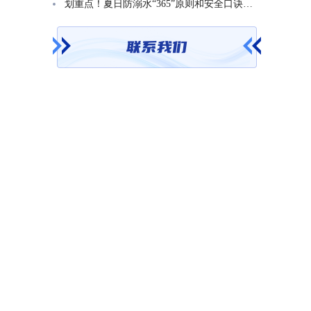
划重点！夏日防溺水“365”原则和安全口诀一起学