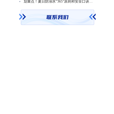
划重点！夏日防溺水“365”原则和安全口诀一起学