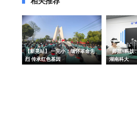
相关推荐
业导师
【新晃站】 一完小：缅怀革命先
"师范+科技
活动
烈 传承红色基因
湖南科大