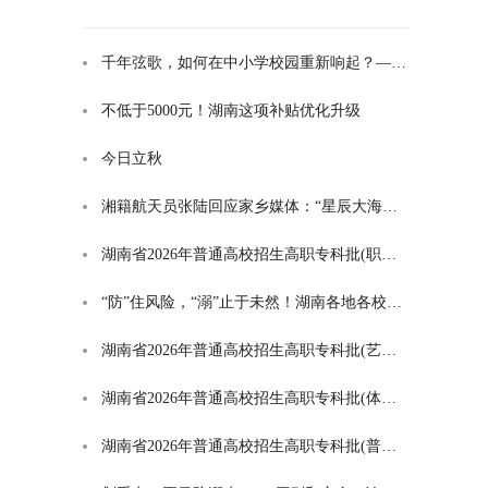
千年弦歌，如何在中小学校园重新响起？——湖南首届中小学书院制建设研讨会观察
不低于5000元！湖南这项补贴优化升级
今日立秋
湘籍航天员张陆回应家乡媒体：“星辰大海是一群人的长征”
湖南省2026年普通高校招生高职专科批(职高对口类)第一次投档分数线
“防”住风险，“溺”止于未然！湖南各地各校打响防溺水“保卫战”
湖南省2026年普通高校招生高职专科批(艺术类)第一次投档分数线
湖南省2026年普通高校招生高职专科批(体育类)第一次投档分数线
湖南省2026年普通高校招生高职专科批(普通类)第一次投档分数线