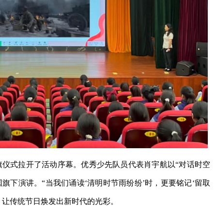
旗仪式拉开了活动序幕。优秀少先队员代表肖宇航以“对话时空
旗下演讲。“当我们诵读‘清明时节雨纷纷’时，更要铭记‘留取
，让传统节日焕发出新时代的光彩。