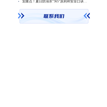
划重点！夏日防溺水“365”原则和安全口诀一起学