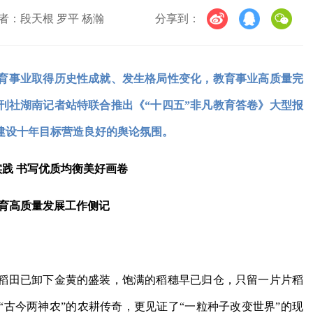
者：段天根 罗平 杨瀚
分享到：
育事业取得历史性成就、发生格局性变化，教育事业高质量完
刊社湖南记者站特联合推出《“十四五”非凡教育答卷》大型报
建设十年目标营造良好的舆论氛围。
践 书写优质均衡美好画卷
育高质量发展工作侧记
稻田已卸下金黄的盛装，饱满的稻穗早已归仓，只留一片片稻
古今两神农”的农耕传奇，更见证了“一粒种子改变世界”的现