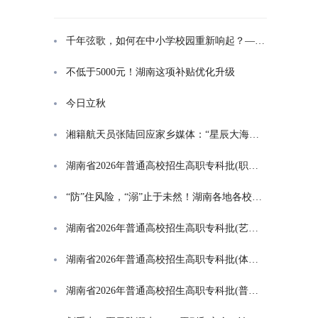
千年弦歌，如何在中小学校园重新响起？——湖南首届中小学书院制建设研讨会观察
不低于5000元！湖南这项补贴优化升级
今日立秋
湘籍航天员张陆回应家乡媒体：“星辰大海是一群人的长征”
湖南省2026年普通高校招生高职专科批(职高对口类)第一次投档分数线
“防”住风险，“溺”止于未然！湖南各地各校打响防溺水“保卫战”
湖南省2026年普通高校招生高职专科批(艺术类)第一次投档分数线
湖南省2026年普通高校招生高职专科批(体育类)第一次投档分数线
湖南省2026年普通高校招生高职专科批(普通类)第一次投档分数线