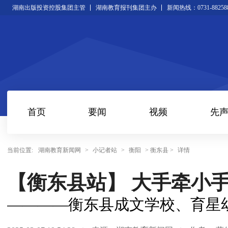
湖南出版投资控股集团主管
湖南教育报刊集团主办
新闻热线：0731-88258
首页
要闻
视频
先
当前位置:
湖南教育新闻网
>
小记者站
>
衡阳
> 衡东县 >
详情
【衡东县站】 大手牵小手
————衡东县成文学校、育星