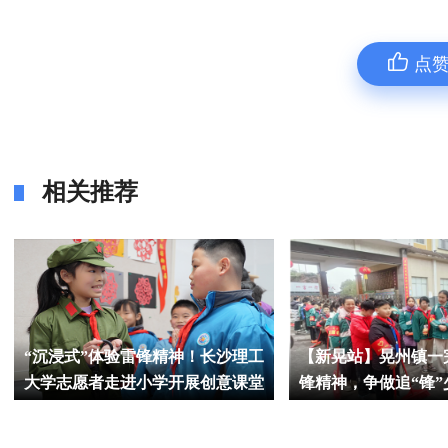
点
相关推荐
“沉浸式”体验雷锋精神！长沙理工
【新晃站】晃州镇一
大学志愿者走进小学开展创意课堂
锋精神，争做追“锋”