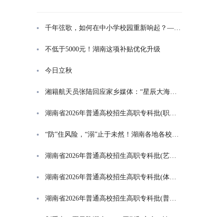
千年弦歌，如何在中小学校园重新响起？——湖南首届中小学书院制建设研讨会观察
不低于5000元！湖南这项补贴优化升级
今日立秋
湘籍航天员张陆回应家乡媒体：“星辰大海是一群人的长征”
湖南省2026年普通高校招生高职专科批(职高对口类)第一次投档分数线
“防”住风险，“溺”止于未然！湖南各地各校打响防溺水“保卫战”
湖南省2026年普通高校招生高职专科批(艺术类)第一次投档分数线
湖南省2026年普通高校招生高职专科批(体育类)第一次投档分数线
湖南省2026年普通高校招生高职专科批(普通类)第一次投档分数线