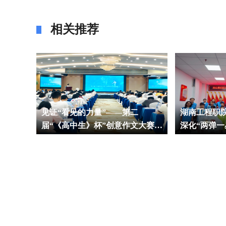
相关推荐
国智能制
见证“看见的力量”——第二
湖南工程职院
届“《高中生》杯”创意作文大赛侧
深化“两弹一
记