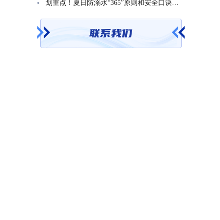
划重点！夏日防溺水“365”原则和安全口诀一起学