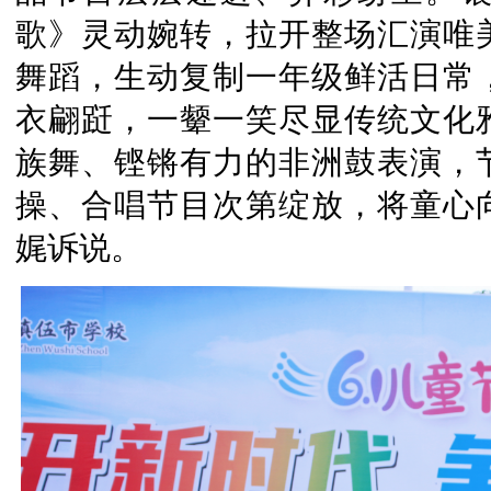
歌》灵动婉转，拉开整场汇演唯
舞蹈，生动复制一年级鲜活日常
衣翩跹，一颦一笑尽显传统文化
族舞、铿锵有力的非洲鼓表演，
操、合唱节目次第绽放，将童心
娓诉说。