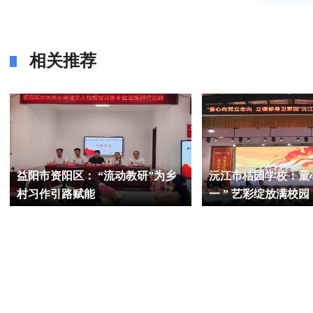
相关推荐
益阳市资阳区： “流动教研”为乡
沅江市桔园学校：童
村习作引路赋能
一 ” 艺彩绽放满校园