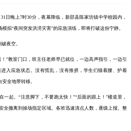
月31日晚上7时30分，夜幕降临，新邵县陈家坊镇中学校园内，
模拟“夜间突发洪涝灾害”的应急演练，即将打破这份宁静。
划破夜空。
离！”教室门口，班主任老师早已就位，一边高声指引，一边引
速进入应急状态。没有慌乱，没有推挤，学生们猫着腰、护着
向安全地带转移。
一起。“注意脚下，不要跑太快！”“后面的跟上！”楼道里，
安全撤离到操场指定区域。各班迅速清点人数，逐级上报。整