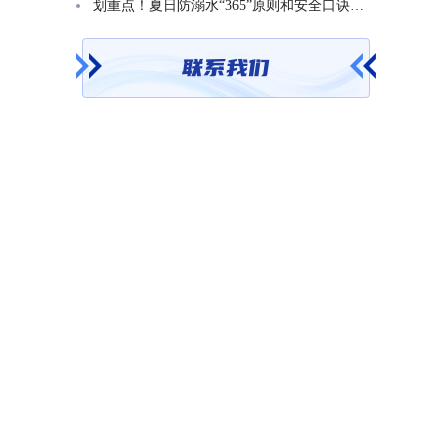
划重点！夏日防溺水“365”原则和安全口诀一起学