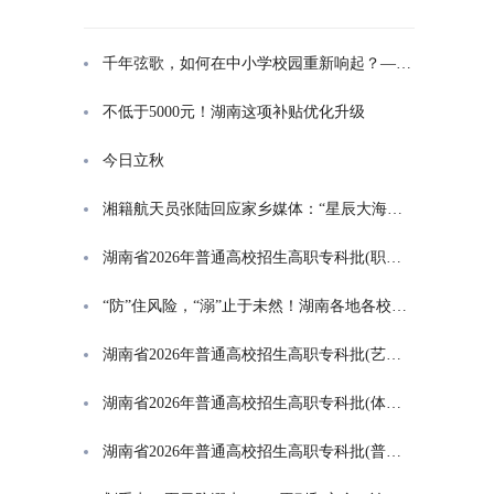
千年弦歌，如何在中小学校园重新响起？——湖南首届中小学书院制建设研讨会观察
不低于5000元！湖南这项补贴优化升级
今日立秋
湘籍航天员张陆回应家乡媒体：“星辰大海是一群人的长征”
湖南省2026年普通高校招生高职专科批(职高对口类)第一次投档分数线
“防”住风险，“溺”止于未然！湖南各地各校打响防溺水“保卫战”
湖南省2026年普通高校招生高职专科批(艺术类)第一次投档分数线
湖南省2026年普通高校招生高职专科批(体育类)第一次投档分数线
湖南省2026年普通高校招生高职专科批(普通类)第一次投档分数线