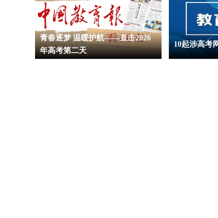
湖南师大
青春逐梦 温暖护航——直击2026
10起涉高考
桃岭攀
年高考第二天