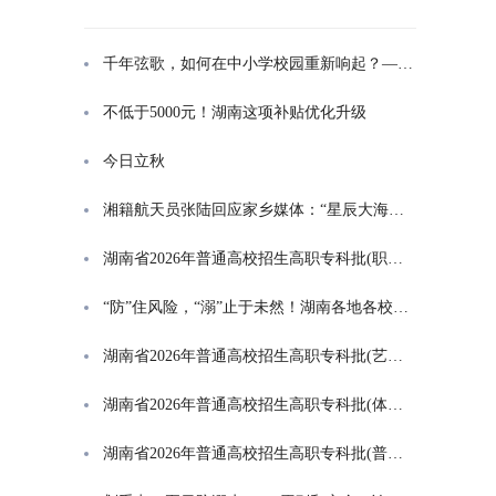
千年弦歌，如何在中小学校园重新响起？——湖南首届中小学书院制建设研讨会观察
不低于5000元！湖南这项补贴优化升级
今日立秋
湘籍航天员张陆回应家乡媒体：“星辰大海是一群人的长征”
湖南省2026年普通高校招生高职专科批(职高对口类)第一次投档分数线
“防”住风险，“溺”止于未然！湖南各地各校打响防溺水“保卫战”
湖南省2026年普通高校招生高职专科批(艺术类)第一次投档分数线
湖南省2026年普通高校招生高职专科批(体育类)第一次投档分数线
湖南省2026年普通高校招生高职专科批(普通类)第一次投档分数线