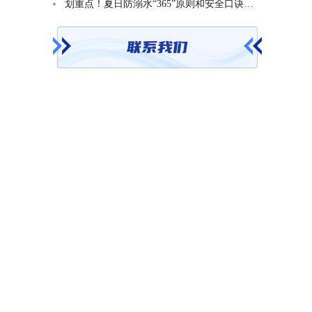
划重点！夏日防溺水“365”原则和安全口诀一起学