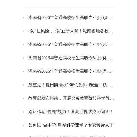
湖南省2026年普通高校招生高职专科批(职高对口类)第一次投档分数线
“防”住风险，“溺”止于未然！湖南各地各校打响防溺水“保卫战”
湖南省2026年普通高校招生高职专科批(艺术类)第一次投档分数线
湖南省2026年普通高校招生高职专科批(体育类)第一次投档分数线
湖南省2026年普通高校招生高职专科批(普通类)第一次投档分数线
划重点！夏日防溺水“365”原则和安全口诀一起学
教育部发布指南，开展义务教育阶段科学教育“做中学”领航行动
别让假期“偷走”视力！暑期近视防控20问答！
如何以“做中学”重塑科学课堂？专家解读来了