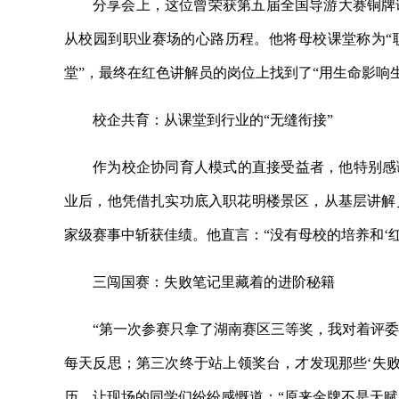
分享会上，这位曾荣获第五届全国导游大赛铜牌
从校园到职业赛场的心路历程。他将母校
课堂称为
堂”，最终在红色讲解员的岗位上找到了“用生命影响
校企共育：从课堂到行业的“无缝衔接”
作为校企协同育人模式的直接受益者，他特别感
业后，他凭借扎实功底入职花明楼景区，从基层讲解
家级赛事中斩获佳绩。他直言：“没有母校的培养和‘
三闯国赛：失败笔记里藏着的进阶秘籍
“第一次参赛只拿了湖南赛区三等奖，我对着评
每天反思；第三次终于站上领奖台，才发现那些‘失败
历，让现场的同学们纷纷感慨道：“原来金牌不是天赋