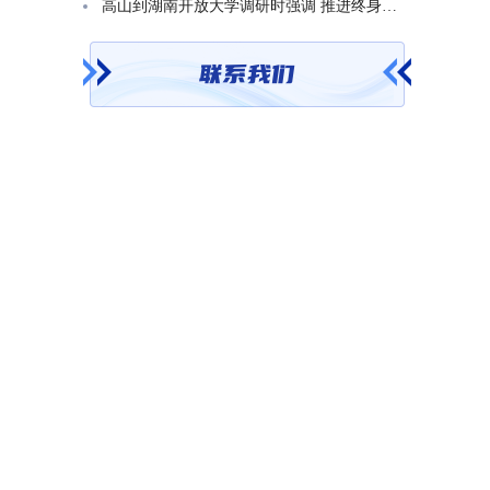
高山到湖南开放大学调研时强调 推进终身教育发展 在服务学习型社会建设中走好转型升级发展之路