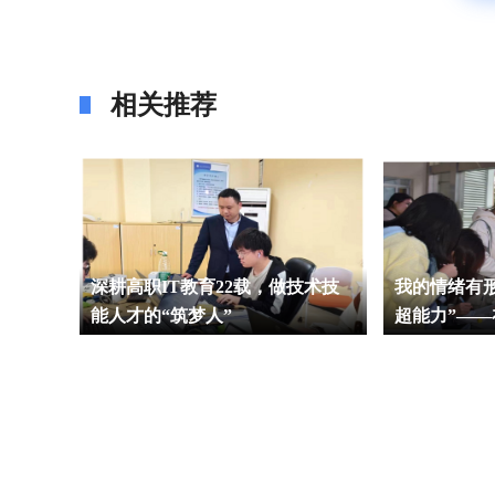
相关推荐
在省第
深耕高职IT教育22载，做技术技
我的情绪有
大赛中
能人才的“筑梦人”
超能力”——
暖回响