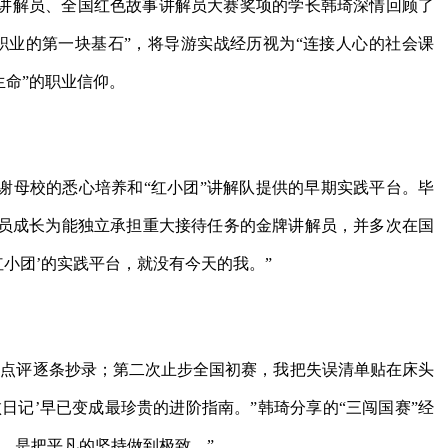
讲解员、全国红色故事讲解员大赛奖项的学长韩琦深情回顾了
“职业的第一块基石”，将导游实战经历视为“连接人心的社会课
生命”的职业信仰。
谢母校的悉心培养和“红小团”讲解队提供的早期实践平台。毕
员成长为能独立承担重大接待任务的金牌讲解员，并多次在国
红小团’的实践平台，就没有今天的我。”
委点评逐条抄录；第二次止步全国初赛，我把失误清单贴在床头
日记’早已变成最珍贵的进阶指南。”韩琦分享的“三闯国赛”经
，是把平凡的坚持做到极致。”