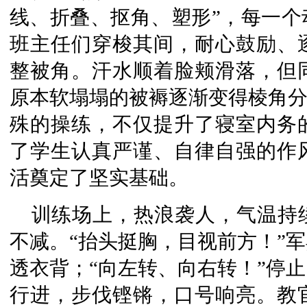
线、折叠、抠角、塑形”，每一个
班主任们穿梭其间，耐心鼓励、
整被角。汗水顺着脸颊滑落，但
原本软塌塌的被褥逐渐变得棱角分
殊的操练，不仅提升了寝室内务
了学生认真严谨、自律自强的作
活奠定了坚实基础。
训练场上，热浪袭人，气温持
不减。“抬头挺胸，目视前方！”
透衣背；“向左转、向右转！”停
行进，步伐铿锵，口号响亮。教