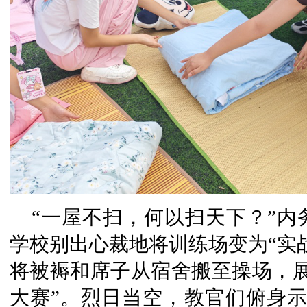
“一屋不扫，何以扫天下？”
学校别出心裁地将训练场变为“实
将被褥和席子从宿舍搬至操场，展
大赛”。烈日当空，教官们俯身示