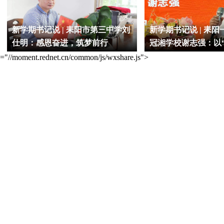
新学期书记说 | 耒阳市第三中学刘
新学期书记说 | 耒
仕明：感恩奋进，筑梦前行
冠湘学校谢志强：以
启程，以“笃行姿态”
="//moment.rednet.cn/common/js/wxshare.js">