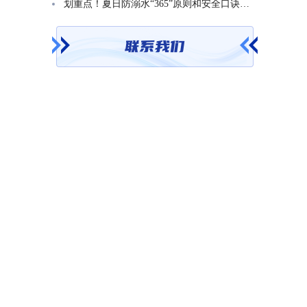
划重点！夏日防溺水“365”原则和安全口诀一起学