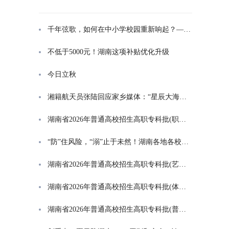
千年弦歌，如何在中小学校园重新响起？——湖南首届中小学书院制建设研讨会观察
不低于5000元！湖南这项补贴优化升级
今日立秋
湘籍航天员张陆回应家乡媒体：“星辰大海是一群人的长征”
湖南省2026年普通高校招生高职专科批(职高对口类)第一次投档分数线
“防”住风险，“溺”止于未然！湖南各地各校打响防溺水“保卫战”
湖南省2026年普通高校招生高职专科批(艺术类)第一次投档分数线
湖南省2026年普通高校招生高职专科批(体育类)第一次投档分数线
湖南省2026年普通高校招生高职专科批(普通类)第一次投档分数线