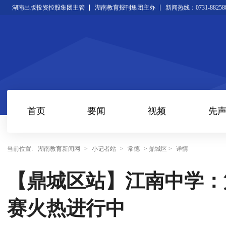
湖南出版投资控股集团主管
湖南教育报刊集团主办
新闻热线：0731-88258
首页
要闻
视频
先
当前位置:
湖南教育新闻网
>
小记者站
>
常德
> 鼎城区 >
详情
【鼎城区站】江南中学：
赛火热进行中