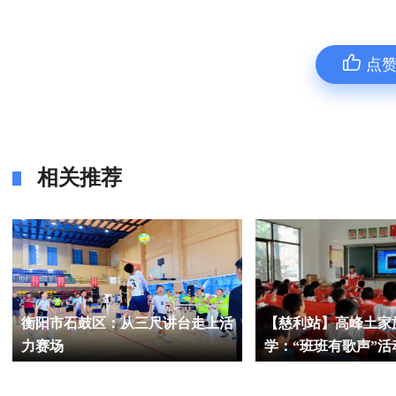
点
相关推荐
衡阳市石鼓区：从三尺讲台走上活
【慈利站】高峰土家
力赛场
学：“班班有歌声”活