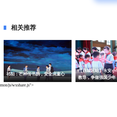
相关推荐
【鼎城区站】永安小
祁阳：芒种传书韵，安全润童心
教导，争做强国少年
mon/js/wxshare.js">