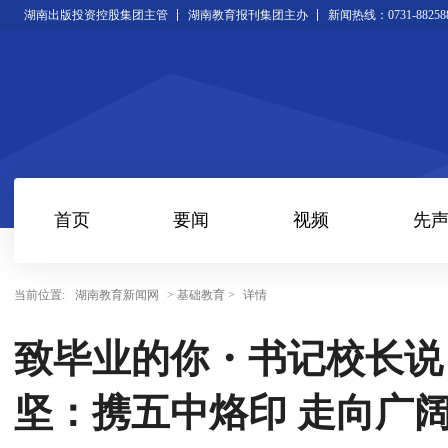
湖南出版投资控股集团主管
湖南教育报刊集团主办
新闻热线：0731-88258
首页
要闻
视频
先
当前位置:
湖南教育新闻网
> 基础教育 >
详情
致毕业的你・书记校长说 
坚：携五中烙印 走向广