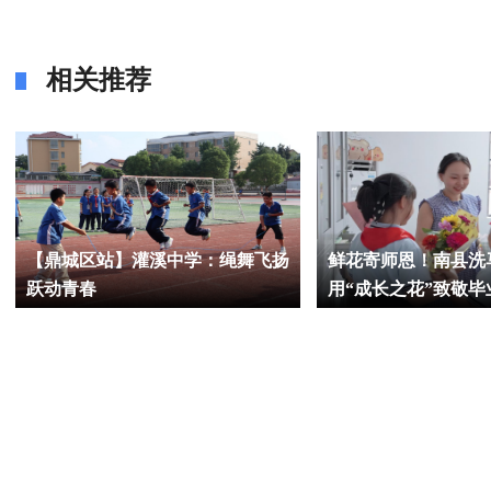
相关推荐
【鼎城区站】灌溪中学：绳舞飞扬
鲜花寄师恩！南县洗
跃动青春
用“成长之花”致敬毕