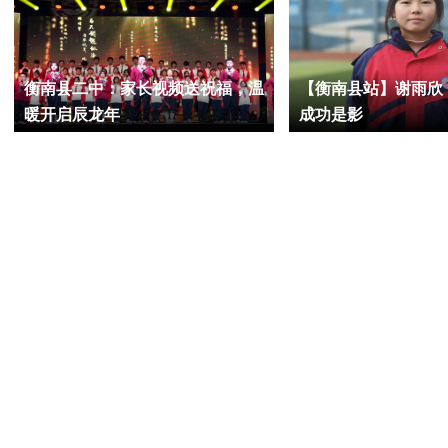
衡南县二中：家长视频送祝福，温
【衡南县站】谢雨欣
暖开启辰龙年
成功是影