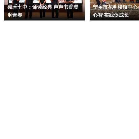
嘉禾七中：诵读经典 声声书香浸
宁乡市花明楼镇中心
润青春
心智 实践促成长