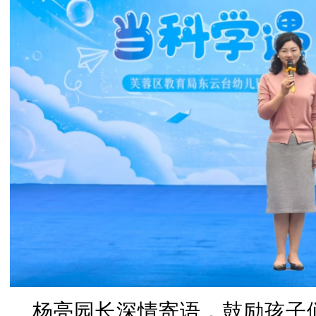
杨亮园长深情寄语，鼓励孩子