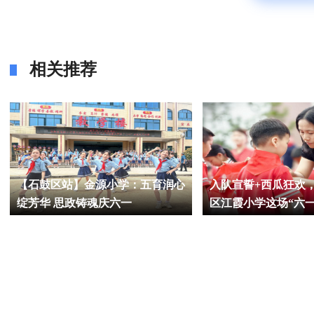
相关推荐
【石鼓区站】金源小学：五育润心
入队宣誓+西瓜狂欢
绽芳华 思政铸魂庆六一
区江霞小学这场“六
领巾一起飞扬