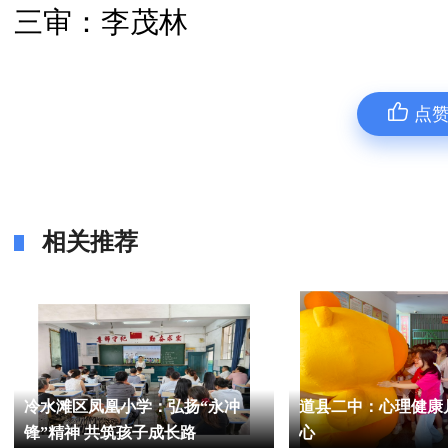
三审：李茂林
点
相关推荐
冷水滩区凤凰小学：弘扬“永冲
道县二中：心理健康月 家校
锋”精神 共筑孩子成长路
心