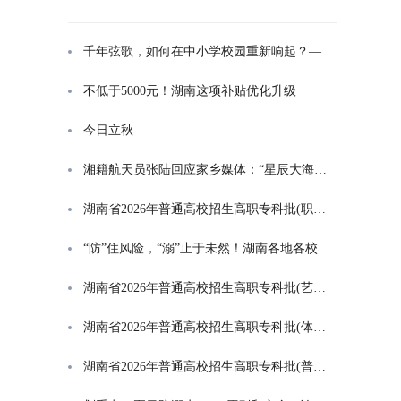
千年弦歌，如何在中小学校园重新响起？——湖南首届中小学书院制建设研讨会观察
不低于5000元！湖南这项补贴优化升级
今日立秋
湘籍航天员张陆回应家乡媒体：“星辰大海是一群人的长征”
湖南省2026年普通高校招生高职专科批(职高对口类)第一次投档分数线
“防”住风险，“溺”止于未然！湖南各地各校打响防溺水“保卫战”
湖南省2026年普通高校招生高职专科批(艺术类)第一次投档分数线
湖南省2026年普通高校招生高职专科批(体育类)第一次投档分数线
湖南省2026年普通高校招生高职专科批(普通类)第一次投档分数线