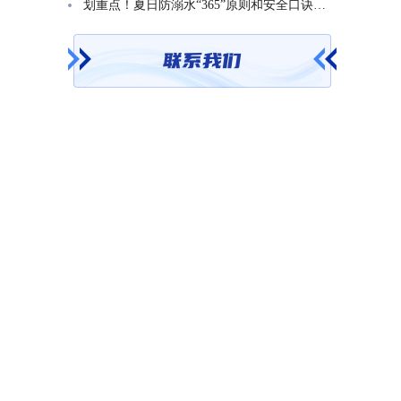
划重点！夏日防溺水“365”原则和安全口诀一起学