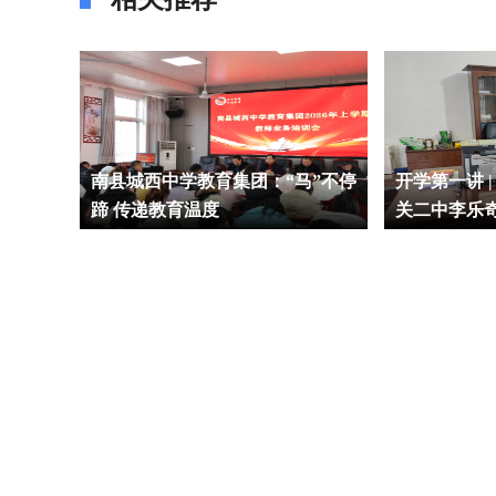
学期充
南县城西中学教育集团：“马”不停
开学第一讲 
蹄 传递教育温度
关二中李乐
五育融合促