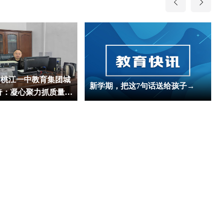
| 桃江一中教育集团城
新学期，把这7句话送给孩子→
奇：凝心聚力抓质量
发展