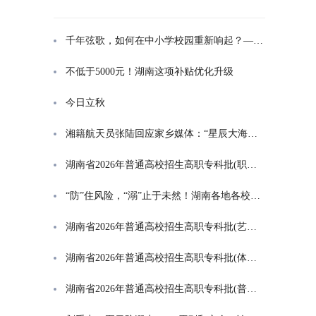
千年弦歌，如何在中小学校园重新响起？——湖南首届中小学书院制建设研讨会观察
不低于5000元！湖南这项补贴优化升级
今日立秋
湘籍航天员张陆回应家乡媒体：“星辰大海是一群人的长征”
湖南省2026年普通高校招生高职专科批(职高对口类)第一次投档分数线
“防”住风险，“溺”止于未然！湖南各地各校打响防溺水“保卫战”
湖南省2026年普通高校招生高职专科批(艺术类)第一次投档分数线
湖南省2026年普通高校招生高职专科批(体育类)第一次投档分数线
湖南省2026年普通高校招生高职专科批(普通类)第一次投档分数线