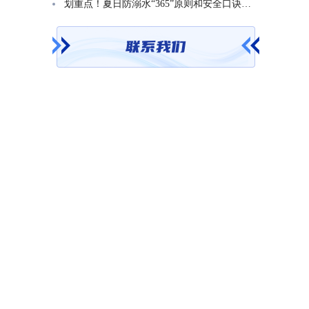
划重点！夏日防溺水“365”原则和安全口诀一起学