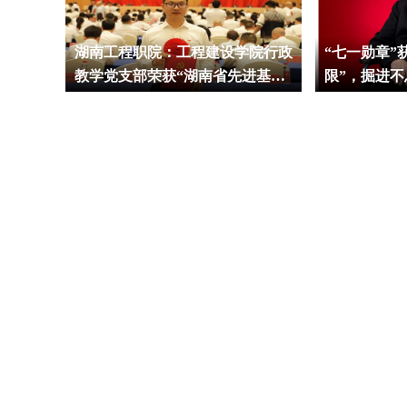
手“发
湖南工程职院：工程建设学院行政
“七一勋章”
仪岗位
教学党支部荣获“湖南省先进基层
限”，掘进不
党组织”称号