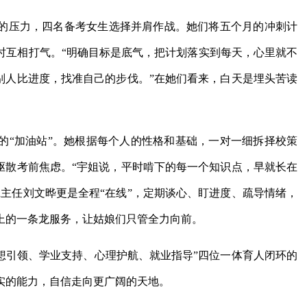
剧的压力，四名备考女生选择并肩作战。她们将五个月的冲刺计
时互相打气。“明确目标是底气，把计划落实到每天，心里就不
别人比进度，找准自己的步伐。”在她们看来，白天是埋头苦读
的“加油站”。她根据每个人的性格和基础，一对一细拆择校策
驱散考前焦虑。“宇姐说，平时啃下的每一个知识点，早就长在
主任刘文晔更是全程“在线”，定期谈心、盯进度、疏导情绪，
上的一条龙服务，让姑娘们只管全力向前。
思想引领、学业支持、心理护航、就业指导”四位一体育人闭环的
实的能力，自信走向更广阔的天地。