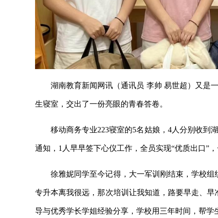
湖南教育新闻网讯（通讯员 李帅 易世超）又是
生寝室，交出了一份亮眼的青春答卷。
移动商务专业223寝室的5名姑娘，4人分别收
通知，1人早早签下心仪工作，全员实现“优质出口”
徐雅妮同学至今记得，大一军训刚结束，学校组
专升本离我很远，那次培训让我知道，路要早走、早
导与优秀学长学姐经验分享，学校用三年时间，帮学生