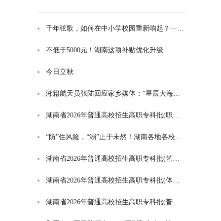
千年弦歌，如何在中小学校园重新响起？——湖南首届中小学书院制建设研讨会观察
不低于5000元！湖南这项补贴优化升级
今日立秋
湘籍航天员张陆回应家乡媒体：“星辰大海是一群人的长征”
湖南省2026年普通高校招生高职专科批(职高对口类)第一次投档分数线
“防”住风险，“溺”止于未然！湖南各地各校打响防溺水“保卫战”
湖南省2026年普通高校招生高职专科批(艺术类)第一次投档分数线
湖南省2026年普通高校招生高职专科批(体育类)第一次投档分数线
湖南省2026年普通高校招生高职专科批(普通类)第一次投档分数线