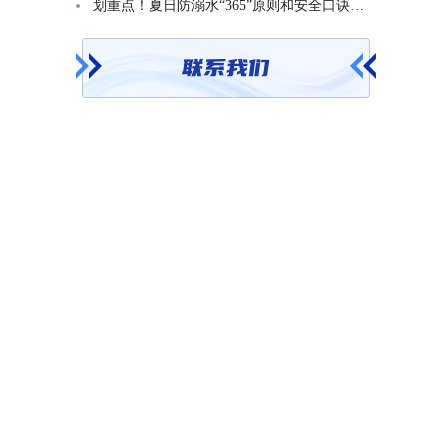
划重点！夏日防溺水“365”原则和安全口诀一起学