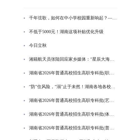
千年弦歌，如何在中小学校园重新响起？——湖南首届中小学书院制建设研讨会观察
不低于5000元！湖南这项补贴优化升级
今日立秋
湘籍航天员张陆回应家乡媒体：“星辰大海是一群人的长征”
湖南省2026年普通高校招生高职专科批(职高对口类)第一次投档分数线
“防”住风险，“溺”止于未然！湖南各地各校打响防溺水“保卫战”
湖南省2026年普通高校招生高职专科批(艺术类)第一次投档分数线
湖南省2026年普通高校招生高职专科批(体育类)第一次投档分数线
湖南省2026年普通高校招生高职专科批(普通类)第一次投档分数线