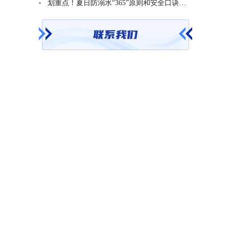
划重点！夏日防溺水“365”原则和安全口诀一起学