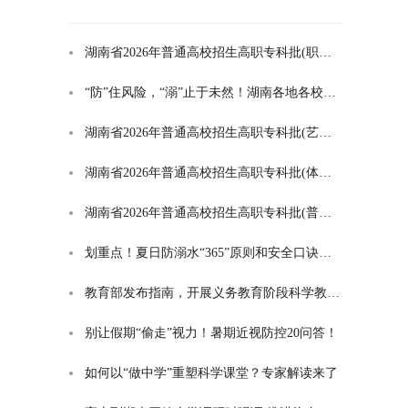
湖南省2026年普通高校招生高职专科批(职高对口类)第一次投档分数线
“防”住风险，“溺”止于未然！湖南各地各校打响防溺水“保卫战”
湖南省2026年普通高校招生高职专科批(艺术类)第一次投档分数线
湖南省2026年普通高校招生高职专科批(体育类)第一次投档分数线
湖南省2026年普通高校招生高职专科批(普通类)第一次投档分数线
划重点！夏日防溺水“365”原则和安全口诀一起学
教育部发布指南，开展义务教育阶段科学教育“做中学”领航行动
别让假期“偷走”视力！暑期近视防控20问答！
如何以“做中学”重塑科学课堂？专家解读来了