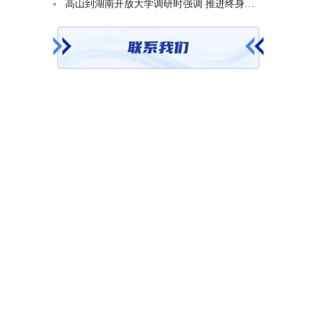
高山到湖南开放大学调研时强调 推进终身教育发展 在服务学习型社会建设中走好转型升级发展之路