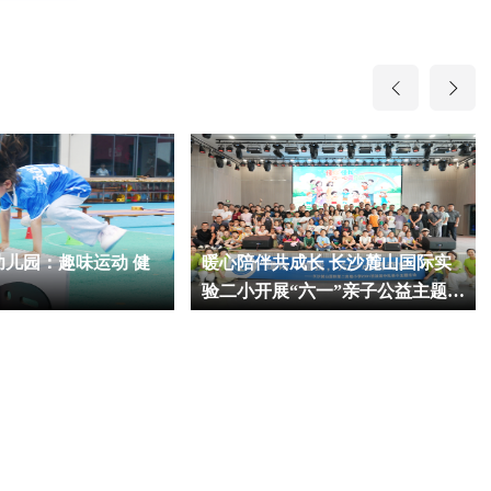
幼儿园：趣味运动 健
暖心陪伴共成长 长沙麓山国际实
验二小开展“六一”亲子公益主题活
动