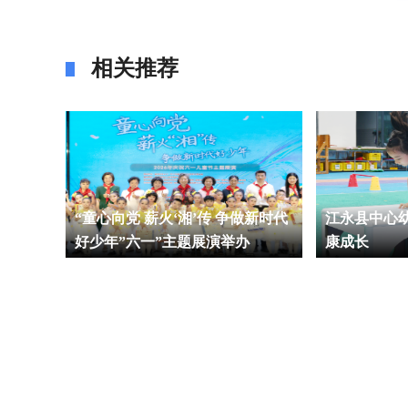
相关推荐
中学开
“童心向党 薪火‘湘’传 争做新时代
江永县中心
好少年”六一”主题展演举办
康成长