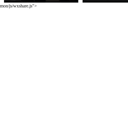
mon/js/wxshare.js">