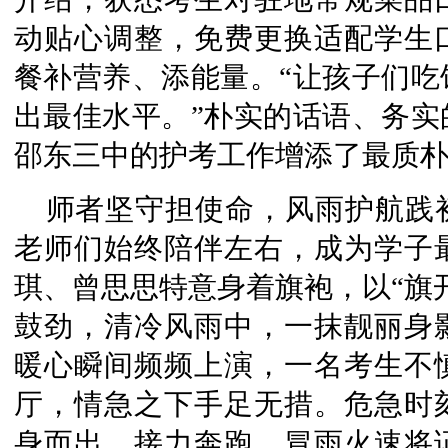
动贴心调整，免费更换适配学生
餐补营养、添能量。“让孩子们吃
出最佳水平。”朴实的话语、务实
邵东三中的护考工作增添了最质
师者坚守担使命，风雨护航践
老师们始终陪伴左右，成为学子
琪、曾思思特意身着旗袍，以“旗
鼓劲，清冷风雨中，一抹靓丽身
暖心瞬间频频上演，一名考生不
厅，情急之下手足无措。危急时
身而出、接力奔跑，冒雨火速将