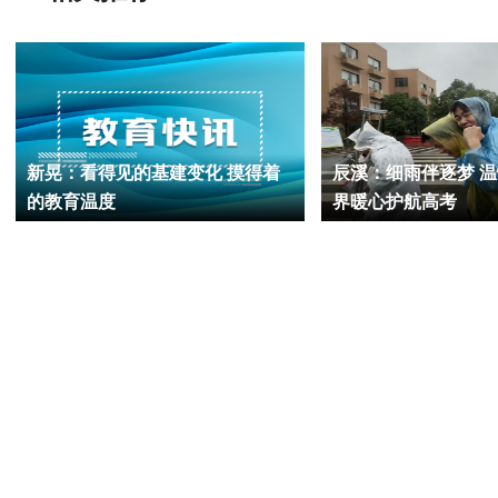
新晃：看得见的基建变化 摸得着
辰溪：细雨伴逐梦 温
的教育温度
界暖心护航高考