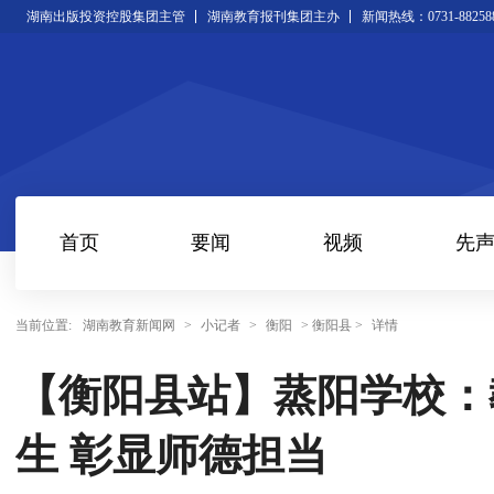
湖南出版投资控股集团主管
湖南教育报刊集团主办
新闻热线：0731-88258
首页
要闻
视频
先
当前位置:
湖南教育新闻网
>
小记者
>
衡阳
> 衡阳县 >
详情
【衡阳县站】蒸阳学校：
生 彰显师德担当