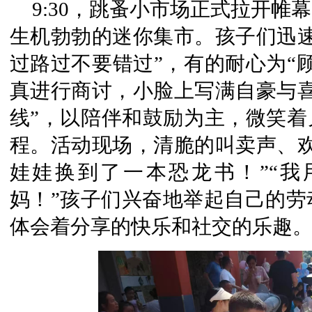
9:30，跳蚤小市场正式拉开帷
生机勃勃的迷你集市。孩子们迅速
过路过不要错过”，有的耐心为“
真进行商讨，小脸上写满自豪与喜
线”，以陪伴和鼓励为主，微笑着
程。活动现场，清脆的叫卖声、欢
娃娃换到了一本恐龙书！”“
妈！”孩子们兴奋地举起自己的劳
体会着分享的快乐和社交的乐趣