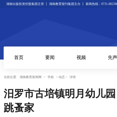
湖南出版投资控股集团主管
湖南教育报刊集团主办
新闻热线：0731-88258
首页
要闻
视频
先
当前位置:
湖南教育新闻网
>
学校
> 动态 >
详情
汨罗市古培镇明月幼儿园
跳蚤家