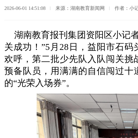
2026-06-01 14:51:08
来源：湖南教育新闻网
作者：小记
湖南教育报刊集团资阳区小记者
关成功！”5月28日，益阳市石
欢呼，第二批少先队入队闯关挑
预备队员，用满满的自信闯过十
的“光荣入场券”。