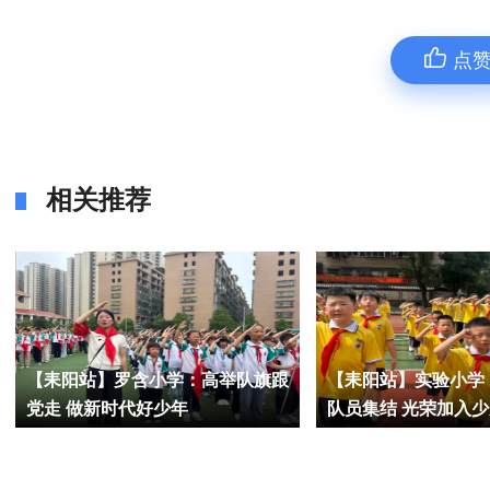
点
相关推荐
【耒阳站】罗含小学：高举队旗跟
【耒阳站】实验小学
党走 做新时代好少年
队员集结 光荣加入