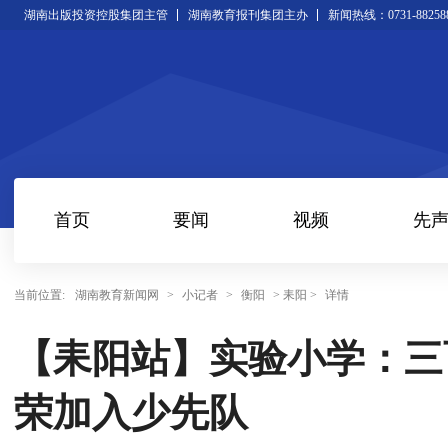
湖南出版投资控股集团主管
湖南教育报刊集团主办
新闻热线：0731-88258
首页
要闻
视频
先
当前位置:
湖南教育新闻网
>
小记者
>
衡阳
> 耒阳 >
详情
【耒阳站】实验小学：三
荣加入少先队