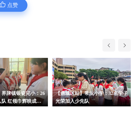
点赞
界牌镇银瓷完小：26
【鼎城区站】常沅小学：32名学子
入队 红领巾辉映成长
光荣加入少先队