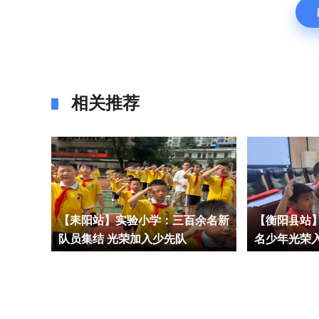
相关推荐
队旗跟
【耒阳站】实验小学：三百余名新
【衡阳县站】
队员集结 光荣加入少先队
名少年光荣
路