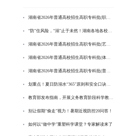
湖南省2026年普通高校招生高职专科批(职高对口类)第一次投档分数线
“防”住风险，“溺”止于未然！湖南各地各校打响防溺水“保卫战”
湖南省2026年普通高校招生高职专科批(艺术类)第一次投档分数线
湖南省2026年普通高校招生高职专科批(体育类)第一次投档分数线
湖南省2026年普通高校招生高职专科批(普通类)第一次投档分数线
划重点！夏日防溺水“365”原则和安全口诀一起学
教育部发布指南，开展义务教育阶段科学教育“做中学”领航行动
别让假期“偷走”视力！暑期近视防控20问答！
如何以“做中学”重塑科学课堂？专家解读来了