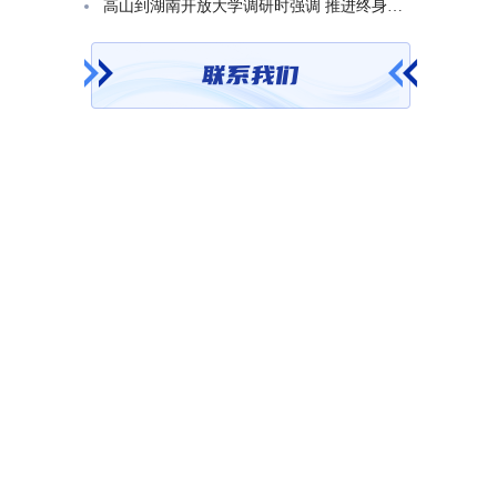
高山到湖南开放大学调研时强调 推进终身教育发展 在服务学习型社会建设中走好转型升级发展之路