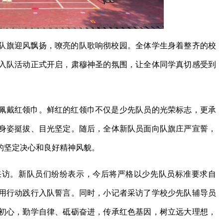
队旗迎风飘扬，嘹亮的队歌响彻校园。全体学生身着整齐的校
入队活动正式开启，肃穆神圣的氛围，让全体同学真切感受到
佩戴红领巾。鲜红的红领巾不仅是少先队员的光荣标志，更承
身姿挺拔、目光坚定。随后，全体新队员面向队旗庄严宣誓，
的坚定决心和良好精神风貌。
采访。新队员们纷纷表示，今后将严格以少先队员标准要求自
用行动践行入队誓言。同时，小记者采访了学校少先队辅导员
初心，勤学自律、砥砺奋进，传承红色基因，树立远大理想，