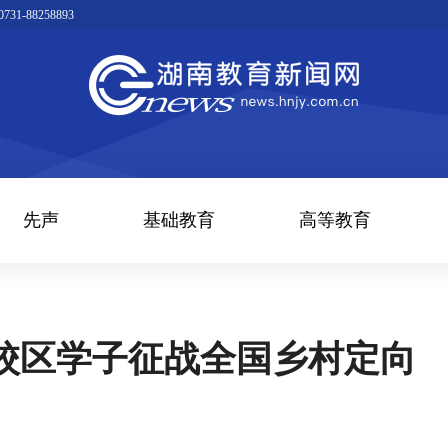
1-88258893
先声
基础教育
高等教育
校区学子征战全国乡村定向