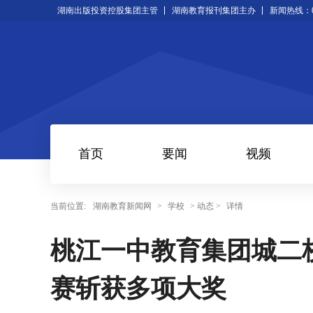
湖南出版投资控股集团主管
湖南教育报刊集团主办
新闻热线：073
首页
要闻
视频
当前位置:
湖南教育新闻网
>
学校
> 动态 >
详情
桃江一中教育集团城二
赛斩获多项大奖