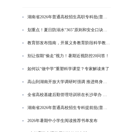
湖南省2026年普通高校招生高职专科批(普通类)第一次投档分数线
划重点！夏日防溺水“365”原则和安全口诀一起学
教育部发布指南，开展义务教育阶段科学教育“做中学”领航行动
别让假期“偷走”视力！暑期近视防控20问答！
如何以“做中学”重塑科学课堂？专家解读来了
高山到湖南开放大学调研时强调 推进终身教育发展 在服务学习型社会建设中走好转型升级发展之路
全省高校基建后勤管理培训班在长沙举办 高山出席开班式并讲话
湖南省2026年普通高校招生专科提前批(普通类定向培养军士)征集志愿投档分数线
2026年暑期中小学生阅读推荐书单发布