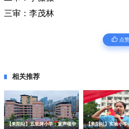
三审：李茂林
点
相关推荐
【耒阳站】五里牌小学：童声颂华
【耒阳站】实验小学