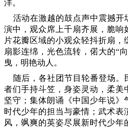
洋。
活动在激越的鼓点声中震撼开
演中，观众席上千扇齐展，脆响
片花瓣区域的小观众轻抖折扇，
扇影连绵，光色流转，偌大的“向
曳，明艳动人。
随后，各社团节目轮番登场。
者们手持斗笠，身姿灵动，柔美
坚守；集体朗诵《中国少年说》
时代少年的担当与豪情；武术表
风，飒爽的英姿尽展新时代少年