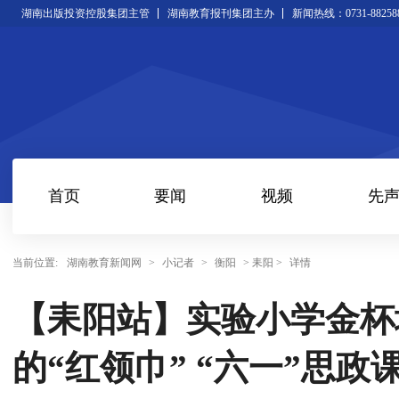
湖南出版投资控股集团主管
湖南教育报刊集团主办
新闻热线：0731-88258
首页
要闻
视频
先
当前位置:
湖南教育新闻网
>
小记者
>
衡阳
> 耒阳 >
详情
【耒阳站】实验小学金杯
的“红领巾” “六一”思