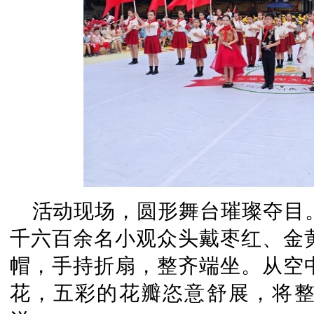
活动现场，圆形舞台璀璨夺目
千六百余名小观众头戴枣红、金
帽，手持折扇，整齐端坐。从空
花，五彩的花瓣恣意舒展，将