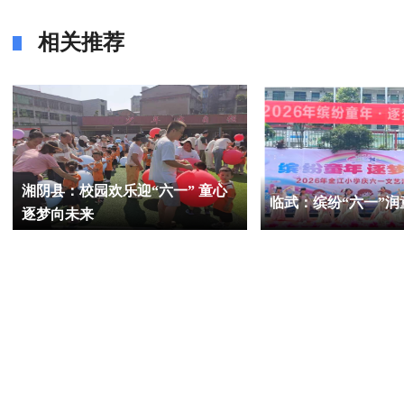
相关推荐
湘阴县：校园欢乐迎“六一” 童心
临武：缤纷“六一”润
逐梦向未来