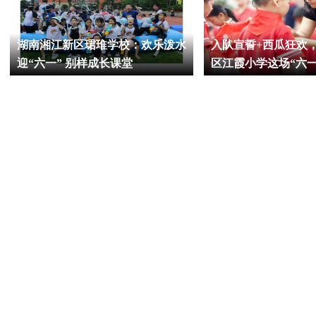
湖南湘江新区珺琟学校：欢乐泼水
入队宣誓+西瓜狂欢
迎“六一” 别样成长课堂
区江霞小学这场“六
领巾一起飞扬