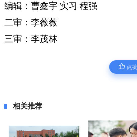
编辑：曹鑫宇 实习 程强
二审：李薇薇
三审：李茂林
点
相关推荐