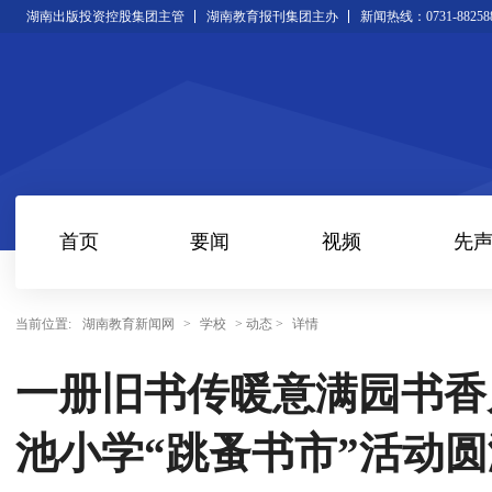
湖南出版投资控股集团主管
湖南教育报刊集团主办
新闻热线：0731-88258
首页
要闻
视频
先
当前位置:
湖南教育新闻网
>
学校
> 动态 >
详情
一册旧书传暖意满园书香
池小学“跳蚤书市”活动