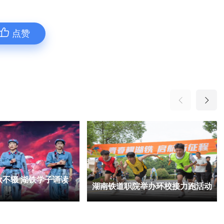
点赞
歌不辍 湖铁学子诵读
湖南铁道职院举办环校接力跑活动