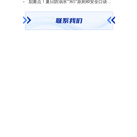
划重点！夏日防溺水“365”原则和安全口诀一起学