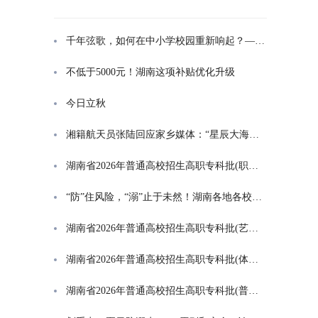
千年弦歌，如何在中小学校园重新响起？——湖南首届中小学书院制建设研讨会观察
不低于5000元！湖南这项补贴优化升级
今日立秋
湘籍航天员张陆回应家乡媒体：“星辰大海是一群人的长征”
湖南省2026年普通高校招生高职专科批(职高对口类)第一次投档分数线
“防”住风险，“溺”止于未然！湖南各地各校打响防溺水“保卫战”
湖南省2026年普通高校招生高职专科批(艺术类)第一次投档分数线
湖南省2026年普通高校招生高职专科批(体育类)第一次投档分数线
湖南省2026年普通高校招生高职专科批(普通类)第一次投档分数线