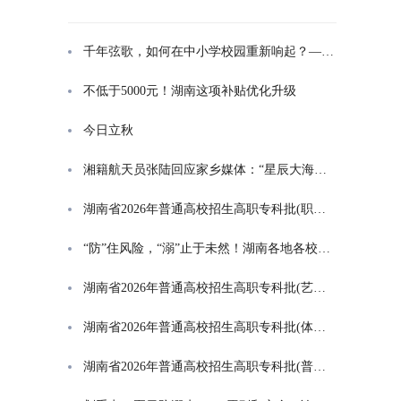
千年弦歌，如何在中小学校园重新响起？——湖南首届中小学书院制建设研讨会观察
不低于5000元！湖南这项补贴优化升级
今日立秋
湘籍航天员张陆回应家乡媒体：“星辰大海是一群人的长征”
湖南省2026年普通高校招生高职专科批(职高对口类)第一次投档分数线
“防”住风险，“溺”止于未然！湖南各地各校打响防溺水“保卫战”
湖南省2026年普通高校招生高职专科批(艺术类)第一次投档分数线
湖南省2026年普通高校招生高职专科批(体育类)第一次投档分数线
湖南省2026年普通高校招生高职专科批(普通类)第一次投档分数线