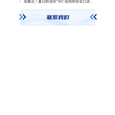
划重点！夏日防溺水“365”原则和安全口诀一起学