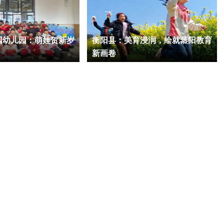
园幼儿园：萌娃贺新岁
衡阳县：美育浸润，绘就蒸阳教育
新画卷