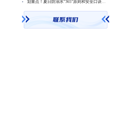
划重点！夏日防溺水“365”原则和安全口诀一起学