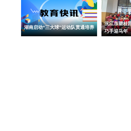
融媒体
沅江市碧桂
湖南启动“三大球”运动队贯通培养
号”
巧手迎马年