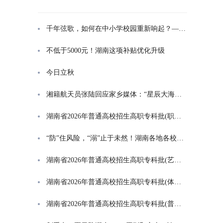
千年弦歌，如何在中小学校园重新响起？——湖南首届中小学书院制建设研讨会观察
不低于5000元！湖南这项补贴优化升级
今日立秋
湘籍航天员张陆回应家乡媒体：“星辰大海是一群人的长征”
湖南省2026年普通高校招生高职专科批(职高对口类)第一次投档分数线
“防”住风险，“溺”止于未然！湖南各地各校打响防溺水“保卫战”
湖南省2026年普通高校招生高职专科批(艺术类)第一次投档分数线
湖南省2026年普通高校招生高职专科批(体育类)第一次投档分数线
湖南省2026年普通高校招生高职专科批(普通类)第一次投档分数线