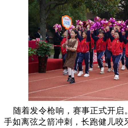
随着发令枪响，赛事正式开启
手如离弦之箭冲刺，长跑健儿咬