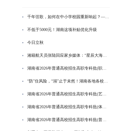
千年弦歌，如何在中小学校园重新响起？——湖南首届中小学书院制建设研讨会观察
不低于5000元！湖南这项补贴优化升级
今日立秋
湘籍航天员张陆回应家乡媒体：“星辰大海是一群人的长征”
湖南省2026年普通高校招生高职专科批(职高对口类)第一次投档分数线
“防”住风险，“溺”止于未然！湖南各地各校打响防溺水“保卫战”
湖南省2026年普通高校招生高职专科批(艺术类)第一次投档分数线
湖南省2026年普通高校招生高职专科批(体育类)第一次投档分数线
湖南省2026年普通高校招生高职专科批(普通类)第一次投档分数线