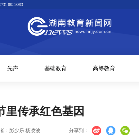
1-88258893
先声
基础教育
高等教育
节里传承红色基因
者：彭少乐 杨凌波
分享到：