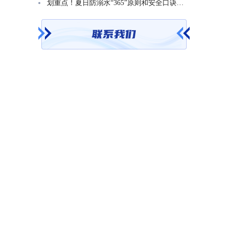
划重点！夏日防溺水“365”原则和安全口诀一起学