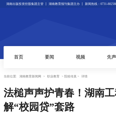
湖南出版投资控股集团主管
湖南教育报刊集团主办
新闻热线：0731-88258
首页
要闻
视频
先
当前位置:
湖南教育新闻网
>
职业教育
> 院校传真 >
详情
法槌声声护青春！湖南工
解“校园贷”套路