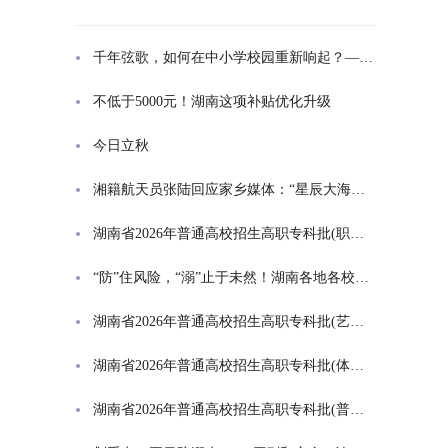
千年弦歌，如何在中小学校园重新响起？——湖南首届中小学书院制建设研讨会观察
不低于5000元！湖南这项补贴优化升级
今日立秋
湘籍航天员张陆回应家乡媒体：“星辰大海是一群人的长征”
湖南省2026年普通高校招生高职专科批(职高对口类)第一次投档分数线
“防”住风险，“溺”止于未然！湖南各地各校打响防溺水“保卫战”
湖南省2026年普通高校招生高职专科批(艺术类)第一次投档分数线
湖南省2026年普通高校招生高职专科批(体育类)第一次投档分数线
湖南省2026年普通高校招生高职专科批(普通类)第一次投档分数线