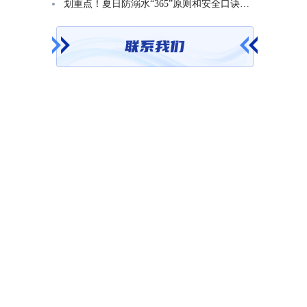
划重点！夏日防溺水“365”原则和安全口诀一起学