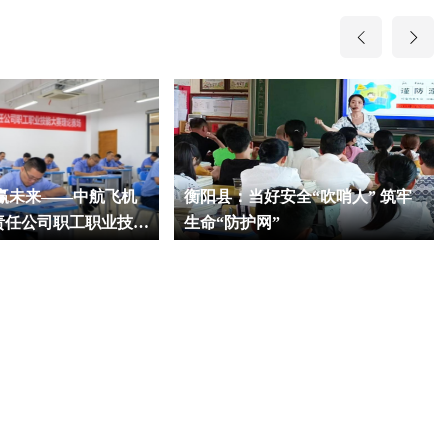
技赢未来——中航飞机
衡阳县：当好安全“吹哨人” 筑牢
责任公司职工职业技能
生命“防护网”
航院举办