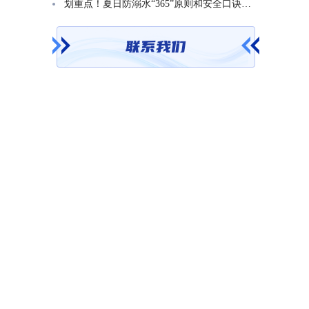
划重点！夏日防溺水“365”原则和安全口诀一起学