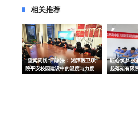
相关推荐
康——
“望闻问切”四诊法： 湘潭医卫职
匠心筑梦 
全与营
院平安校园建设中的温度与力度
起落架有限
竞赛在长沙