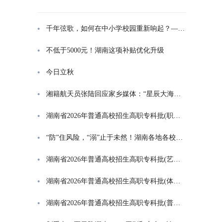
千年弦歌，如何在中小学校园重新响起？——湖南首届中小学书院制建设研讨会观察
不低于5000元！湖南这项补贴优化升级
今日立秋
湘籍航天员张陆回应家乡媒体：“星辰大海是一群人的长征”
湖南省2026年普通高校招生高职专科批(职高对口类)第一次投档分数线
“防”住风险，“溺”止于未然！湖南各地各校打响防溺水“保卫战”
湖南省2026年普通高校招生高职专科批(艺术类)第一次投档分数线
湖南省2026年普通高校招生高职专科批(体育类)第一次投档分数线
湖南省2026年普通高校招生高职专科批(普通类)第一次投档分数线