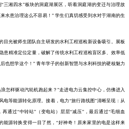
“三湘四水”板块的洞庭湖展区，听着洞庭湖的变迁与治理故
原来水患治理这么不容易！” 学生们真切感受到水对于湖南的生
的目光被师生团队自主研发的水利工程巡检新设备吸引。展板
现隐患精准定位定量，破解了传统水利工程巡检盲区多、效率低
以后也想学这个！” 青年学子的创新智慧与水利科技的硬核魅力
热浪怎样驱动汽轮机跑起来？”走进电力云集控中心，仿佛进入
风电等能源转化原理。接着，电力“旅行路线图”清晰呈现：从
再通过“中转站”（变电站）层层“减压”，最后通过“毛细血
的能源转换变得一目了然，“好神奇！原来家里的电是这样来