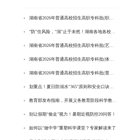
湖南省2026年普通高校招生高职专科批(职高对口类)第一次投档分数线
“防”住风险，“溺”止于未然！湖南各地各校打响防溺水“保卫战”
湖南省2026年普通高校招生高职专科批(艺术类)第一次投档分数线
湖南省2026年普通高校招生高职专科批(体育类)第一次投档分数线
湖南省2026年普通高校招生高职专科批(普通类)第一次投档分数线
划重点！夏日防溺水“365”原则和安全口诀一起学
教育部发布指南，开展义务教育阶段科学教育“做中学”领航行动
别让假期“偷走”视力！暑期近视防控20问答！
如何以“做中学”重塑科学课堂？专家解读来了