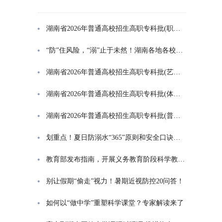
湖南省2026年普通高校招生高职专科批(职高对口类)第一次投档分数线
“防”住风险，“溺”止于未然！湖南各地各校打响防溺水“保卫战”
湖南省2026年普通高校招生高职专科批(艺术类)第一次投档分数线
湖南省2026年普通高校招生高职专科批(体育类)第一次投档分数线
湖南省2026年普通高校招生高职专科批(普通类)第一次投档分数线
划重点！夏日防溺水“365”原则和安全口诀一起学
教育部发布指南，开展义务教育阶段科学教育“做中学”领航行动
别让假期“偷走”视力！暑期近视防控20问答！
如何以“做中学”重塑科学课堂？专家解读来了