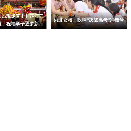
025现场直击】芷江三
湘北女校：吹响“决战高考”冲锋号
道，祝福学子逐梦新征