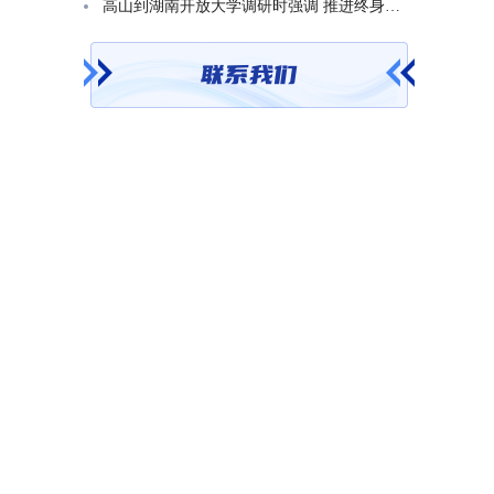
高山到湖南开放大学调研时强调 推进终身教育发展 在服务学习型社会建设中走好转型升级发展之路