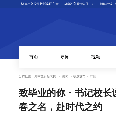
湖南出版投资控股集团主管
湖南教育报刊集团主办
新闻热线：073
首页
要闻
视频
当前位置:
湖南教育新闻网
>
要闻
> 权威发布 >
详情
致毕业的你・书记校长说
春之名，赴时代之约