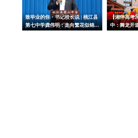
下，红
致毕业的你・书记校长说 | 桃江县
【湘伴高考2
第七中学龚伟明：走向繁花似锦的
中：舞龙开
明天
程